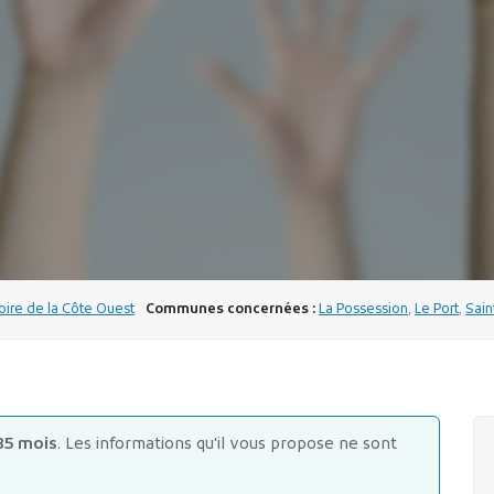
toire de la Côte Ouest
Communes concernées :
La Possession
,
Le Port
,
Sain
85 mois
. Les informations qu'il vous propose ne sont