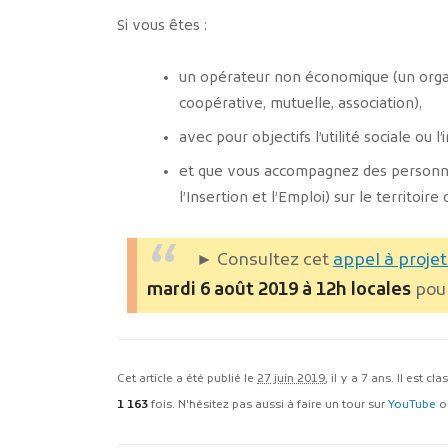
Si vous êtes :
un opérateur non économique (un organi
coopérative, mutuelle, association),
avec pour objectifs l’utilité sociale ou l
et que vous accompagnez des personne
l’Insertion et l’Emploi) sur le territoir
► Consultez cet
appel à proje
mardi 6 août 2019 à 12h locales
pour
Cet article a été publié le
27 juin 2019
, il y a 7 ans. Il est cl
1 163
fois. N'hésitez pas aussi à faire un tour sur
YouTube
o