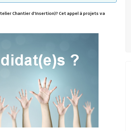
elier Chantier d’Insertion)? Cet appel à projets va