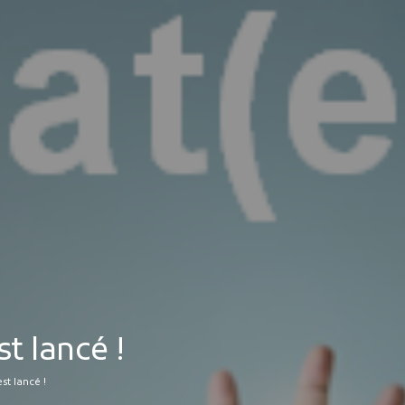
MES DÉMARCHES
Publicité des actes
Marchés publics
Projets financés par l'Europe
Plans d'accès
t lancé !
est lancé !