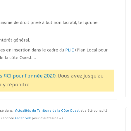
sme de droit privé à but non lucratif, tel qu’une
’intérêt général,
s en insertion dans le cadre du
PLIE
(Plan Local pour
e de la côte Ouest …
ts ACI pour l’année 2020
.
Vous avez jusqu’au
 y répondre.
assé dans :
Actualités du Territoire de la Côte Ouest
et a été consulté
u encore
Facebook
pour d'autres news.