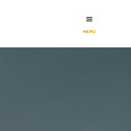
MENU
L'Agglomération
Compétences & projets
Espace Habitant
Espace Pro
Espace Pédagogique
RECHERCHE
CALENDRIERS DE COLLECTE