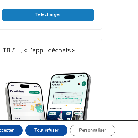
Télécharger
TRIALI, « l’appli déchets »
ccepter
Tout refuser
Personnaliser