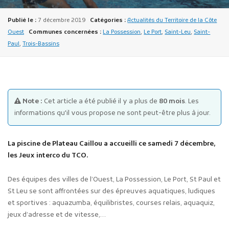
Publié le :
7 décembre 2019
Catégories :
Actualités du Territoire de la Côte
Ouest
Communes concernées :
La Possession
,
Le Port
,
Saint-Leu
,
Saint-
Paul
,
Trois-Bassins
Publicité des actes
Marchés publics
Note :
Cet article a été publié il y a plus de
80 mois
. Les
informations qu'il vous propose ne sont peut-être plus à jour.
Projets financés par l'Europe
Plans d'accès
La piscine de Plateau Caillou a accueilli ce samedi 7 décembre,
les Jeux interco du TCO.
Des équipes des villes de l’Ouest, La Possession, Le Port, St Paul et
St Leu se sont affrontées sur des épreuves aquatiques, ludiques
et sportives : aquazumba, équilibristes, courses relais, aquaquiz,
jeux d’adresse et de vitesse,…