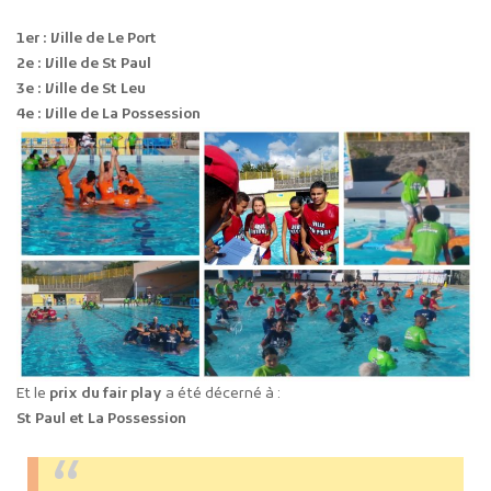
1er : Ville de Le Port
2e : Ville de St Paul
3e : Ville de St Leu
4e :
Ville de La Possession
Et le
prix du fair play
a été décerné à :
St Paul et
La Possession