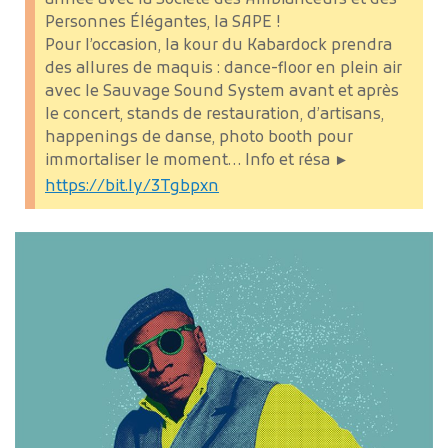
Personnes Élégantes, la SAPE !
Pour l’occasion, la kour du Kabardock prendra
des allures de maquis : dance-floor en plein air
avec le Sauvage Sound System avant et après
le concert, stands de restauration, d’artisans,
happenings de danse, photo booth pour
immortaliser le moment…
Info et résa ►
https://bit.ly/3Tgbpxn