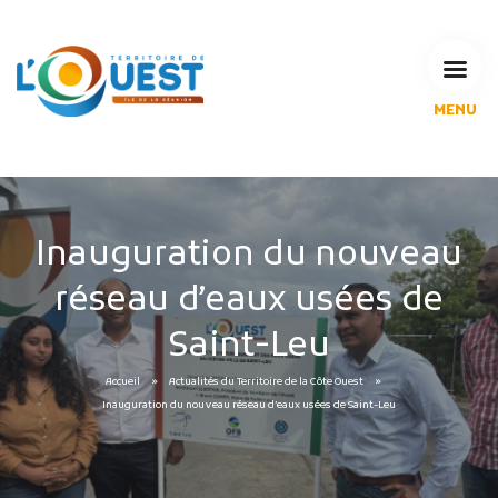
MENU
L'Agglomération
Compétences & projets
Espace Habitant
Espace Pro
Inauguration du nouveau
Espace Pédagogique
réseau d’eaux usées de
RECHERCHE
Saint-Leu
Accueil
Actualités du Territoire de la Côte Ouest
CALENDRIERS DE COLLECTE
Inauguration du nouveau réseau d’eaux usées de Saint-Leu
MES DÉMARCHES