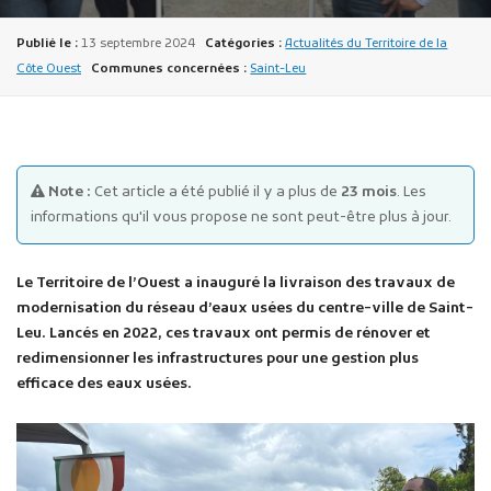
Publié le :
13 septembre 2024
Catégories :
Actualités du Territoire de la
Côte Ouest
Communes concernées :
Saint-Leu
Publicité des actes
Note :
Cet article a été publié il y a plus de
23 mois
. Les
Marchés publics
informations qu'il vous propose ne sont peut-être plus à jour.
Projets financés par l'Europe
Plans d'accès
Le Territoire de l’Ouest a inauguré la livraison des travaux de
modernisation du réseau d’eaux usées du centre-ville de Saint-
Leu. Lancés en 2022, ces travaux ont permis de rénover et
redimensionner les infrastructures pour une gestion plus
efficace des eaux usées.