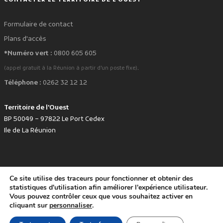
Formulaire de contact
Plans d'accès
*Numéro vert :
0800 605 605
.
(appel gratuit à la Réunion à partir d'un poste fixe)
Téléphone :
0262 32 12 12
Territoire de l'Ouest
BP 50049 – 97822 Le Port Cedex
Ile de La Réunion
Ce site utilise des traceurs pour fonctionner et obtenir des
favorite
Développé avec
par le Territoire de l'Ouest © www.tco.re -
2026
.
statistiques d'utilisation afin améliorer l'expérience utilisateur.
Politique de protection des données personnelles
Mentions légales
Vous pouvez contrôler ceux que vous souhaitez activer en
Accessibilité : non conforme
cliquant sur
personnaliser
.