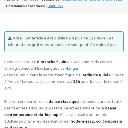
Communes concernées :
Saint-Paul
Note :
Cet article a été publié il y a plus de
122 mois
. Les
informations qu'il vous propose ne sont peut-être plus à jour.
Publicité des actes
Marchés publics
Venez assister ce
dimanche 5 juin
au Gala annuel du centre
Projets financés par l'Europe
chorégraphique d’Eric Languet,
Le Hangar
.
Plans d'accès
Rendez-vous dans le cadre magnifique du
Jardin de Villèle
. Soyez
à l’heure ! Le spectacle commencera à
15h
pour baisser le rideau à
17h.
En première partie, de la
danse classique
proposée par des tout-
petits et des ados. Vous y retrouverez également de la
danse
contemporaine et du hip hop
. Ce sera ensuite au tour des
adultes pour une représentation de
modern-jazz, contemporain