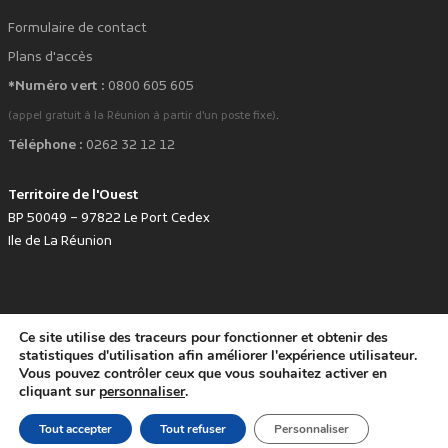
Formulaire de contact
Plans d'accès
*Numéro vert :
0800 605 605
.
(appel gratuit à la Réunion à partir d'un poste fixe)
Téléphone :
0262 32 12 12
Territoire de l'Ouest
BP 50049 – 97822 Le Port Cedex
Ile de La Réunion
Ce site utilise des traceurs pour fonctionner et obtenir des
favorite
Développé avec
par le Territoire de l'Ouest © www.tco.re -
2026
.
statistiques d'utilisation afin améliorer l'expérience utilisateur.
Politique de protection des données personnelles
Mentions légales
Vous pouvez contrôler ceux que vous souhaitez activer en
Accessibilité : non conforme
cliquant sur
personnaliser
.
Tout accepter
Tout refuser
Personnaliser