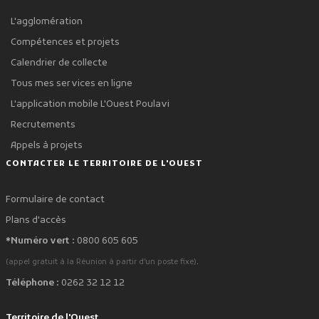
L'agglomération
Compétences et projets
Calendrier de collecte
Tous mes services en ligne
L'application mobile L'Ouest Poulavi
Recrutements
Appels à projets
CONTACTER LE TERRITOIRE DE L'OUEST
Formulaire de contact
Plans d'accès
*Numéro vert :
0800 605 605
.
(appel gratuit à la Réunion à partir d'un poste fixe)
Téléphone :
0262 32 12 12
Territoire de l'Ouest