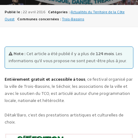
Publié le :
22 avril 2016
Catégories :
Actualités du Territoire de la Côte
Ouest
Communes concernées :
Trois-Bassins
Publicité des actes
Note :
Cet article a été publié il y a plus de
124 mois
. Les
Marchés publics
informations qu'il vous propose ne sont peut-être plus à jour.
Projets financés par l'Europe
Plans d'accès
Entièrement gratuit et accessible à tous
, ce festival organisé par
la ville de Trois-Bassins, le Séchoir, les associations de la ville et
avec le soutien du TCO, est articulé autour d’une programmation
locale, nationale et hétéroclite.
Détak’Baro, c’est des prestations artistiques et culturelles de
choix.