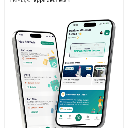
TRIALI, « l’appli déchets »