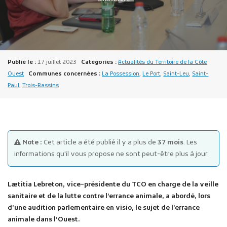
Publié le :
17 juillet 2023
Catégories :
Actualités du Territoire de la Côte
Ouest
Communes concernées :
La Possession
,
Le Port
,
Saint-Leu
,
Saint-
Paul
,
Trois-Bassins
Publicité des actes
Marchés publics
Projets financés par l'Europe
Plans d'accès
Note :
Cet article a été publié il y a plus de
37 mois
. Les
informations qu'il vous propose ne sont peut-être plus à jour.
Lætitia Lebreton, vice-présidente du TCO en charge de la veille
sanitaire et de la lutte contre l’errance animale, a abordé, lors
d’une audition parlementaire en visio, le sujet de l’errance
animale dans l’Ouest.