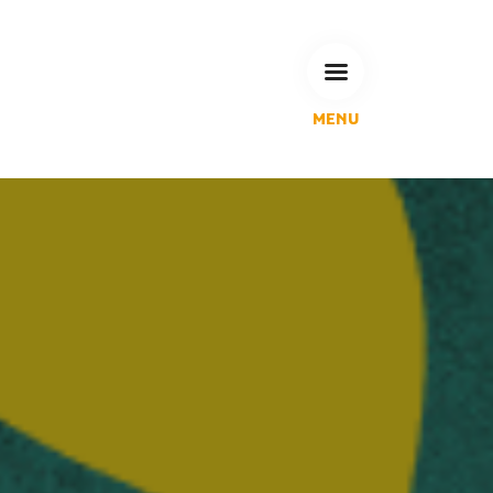
MENU
L'Agglomération
Compétences & projets
Espace Habitant
Espace Pro
Espace Pédagogique
RECHERCHE
CALENDRIERS DE COLLECTE