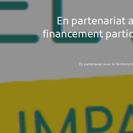
En partenariat a
financement partic
En partenariat avec le Territoire 