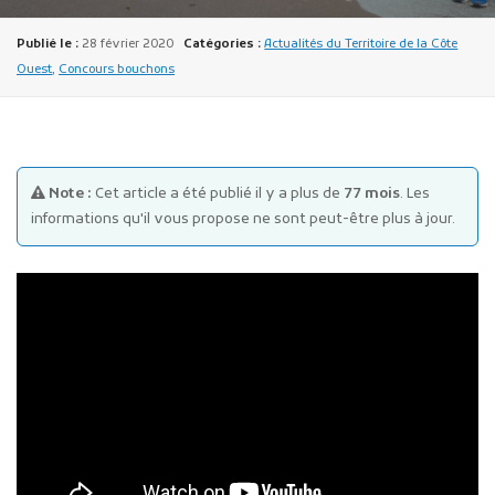
Publié le :
28 février 2020
Catégories :
Actualités du Territoire de la Côte
Ouest
,
Concours bouchons
Publicité des actes
Note :
Cet article a été publié il y a plus de
77 mois
. Les
Marchés publics
informations qu'il vous propose ne sont peut-être plus à jour.
Projets financés par l'Europe
Plans d'accès