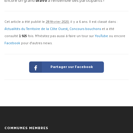
Encore un grand
bravo
à l’ensemble des participants !
Cet article a été publié le
28 février 2020
, il y a 6 ans. Il est classé dans :
Actualités du Territoire de la Côte Ouest
,
Concours bouchons
et a été
consulté
1 925
fois. N'hésitez pas aussi à faire un tour sur
YouTube
ou encore
Facebook
pour d'autres news.
Partager sur Facebook
COMMUNES MEMBRES