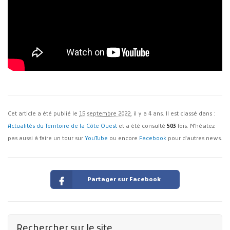
Cet article a été publié le
15 septembre 2022
, il y a 4 ans. Il est classé dans :
Actualités du Territoire de la Côte Ouest
et a été consulté
503
fois. N'hésitez
pas aussi à faire un tour sur
YouTube
ou encore
Facebook
pour d'autres news.
Partager sur Facebook
Rechercher sur le site