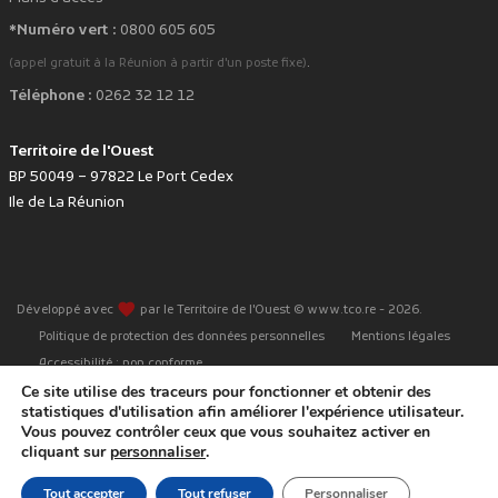
*Numéro vert :
0800 605 605
.
(appel gratuit à la Réunion à partir d'un poste fixe)
Téléphone :
0262 32 12 12
Territoire de l'Ouest
BP 50049 – 97822 Le Port Cedex
Ile de La Réunion
favorite
Développé avec
par le Territoire de l'Ouest © www.tco.re -
2026
.
Politique de protection des données personnelles
Mentions légales
Accessibilité : non conforme
Ce site utilise des traceurs pour fonctionner et obtenir des
statistiques d'utilisation afin améliorer l'expérience utilisateur.
Vous pouvez contrôler ceux que vous souhaitez activer en
cliquant sur
personnaliser
.
Tout accepter
Tout refuser
Personnaliser