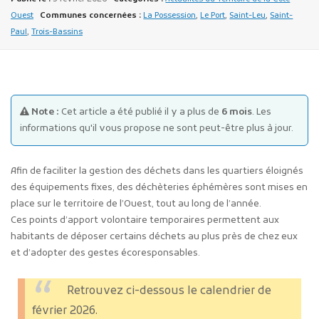
Ouest
Communes concernées :
La Possession
,
Le Port
,
Saint-Leu
,
Saint-
Paul
,
Trois-Bassins
Note :
Cet article a été publié il y a plus de
6 mois
. Les
Publicité des actes
informations qu'il vous propose ne sont peut-être plus à jour.
Marchés publics
Projets financés par l'Europe
Afin de faciliter la gestion des déchets dans les quartiers éloignés
Plans d'accès
des équipements fixes, des déchèteries éphémères sont mises en
place sur le territoire de l’Ouest, tout au long de l’année.
Ces points d’apport volontaire temporaires permettent aux
habitants de déposer certains déchets au plus près de chez eux
et d’adopter des gestes écoresponsables.
Retrouvez ci-dessous le calendrier de
février 2026.