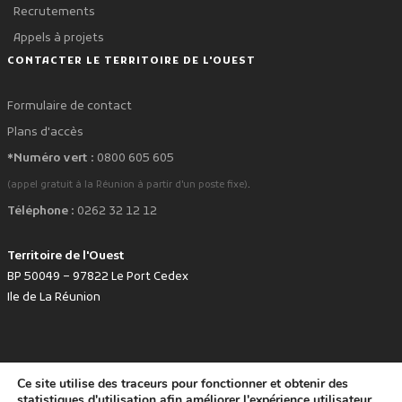
Recrutements
Appels à projets
CONTACTER LE TERRITOIRE DE L'OUEST
Formulaire de contact
Plans d'accès
*Numéro vert :
0800 605 605
.
(appel gratuit à la Réunion à partir d'un poste fixe)
Téléphone :
0262 32 12 12
Territoire de l'Ouest
BP 50049 – 97822 Le Port Cedex
Ile de La Réunion
Ce site utilise des traceurs pour fonctionner et obtenir des
favorite
Développé avec
par le Territoire de l'Ouest © www.tco.re -
2026
.
statistiques d'utilisation afin améliorer l'expérience utilisateur.