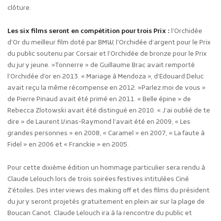
clôture.
Les six films seront en compétition pour trois Prix :
l’Orchidée
d’Or du meilleur film doté par BMW, l’Orchidée d’argent pour le Prix
du public soutenu par Corsair et l’Orchidée de bronze pour le Prix
du jury jeune. »Tonnerre » de Guillaume Brac avait remporté
l’Orchidée d’or en 2013. « Mariage à Mendoza », d’Edouard Deluc
avait reçu la même récompense en 2012. »Parlez moi de vous »
de Pierre Pinaud avait été primé en 2011. « Belle épine » de
Rebecca Zlotowski avait été distingué en 2010. « J’ai oublié de te
dire » de Laurent Vinas-Raymond l’avait été en 2009, « Les
grandes personnes » en 2008, « Caramel » en 2007, « La faute à
Fidel » en 2006 et « Franckie » en 2005.
Pour cette dixième édition un hommage particulier sera rendu à
Claude Lelouch lors de trois soirées festives intitulées Ciné
Z’étoiles. Des interviews des making off et des films du président
du jury seront projetés gratuitement en plein air sur la plage de
Boucan Canot. Claude Lelouch ira à la rencontre du public et