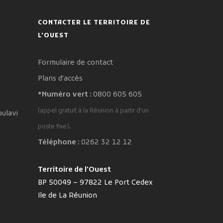
CONTACTER LE TERRITOIRE DE
L'OUEST
Formulaire de contact
Plans d'accès
*Numéro vert :
0800 605 605
(appel gratuit à la Réunion à partir d'un
oulavi
.
poste fixe)
Téléphone :
0262 32 12 12
Territoire de l'Ouest
BP 50049 – 97822 Le Port Cedex
Ile de La Réunion