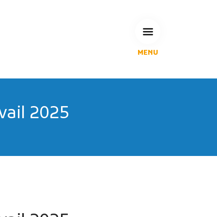
MENU
L'Agglomération
Compétences & projets
Espace Habitant
Espace Pro
vail 2025
Espace Pédagogique
RECHERCHE
CALENDRIERS DE COLLECTE