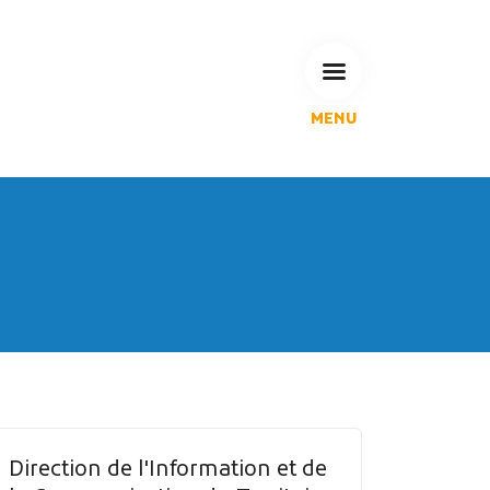
MENU
L'Agglomération
Compétences & projets
Espace Habitant
Espace Pro
Espace Pédagogique
RECHERCHE
CALENDRIERS DE COLLECTE
Direction de l'Information et de