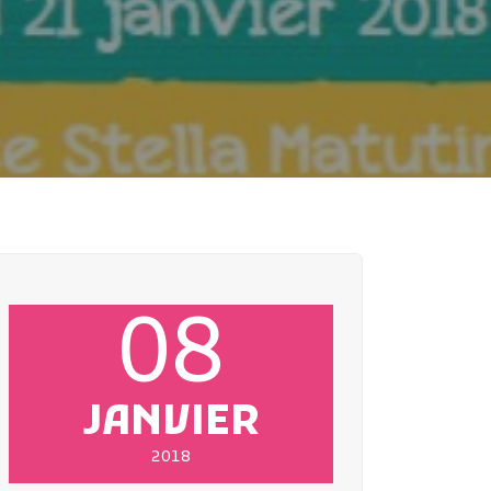
08
JANVIER
2018