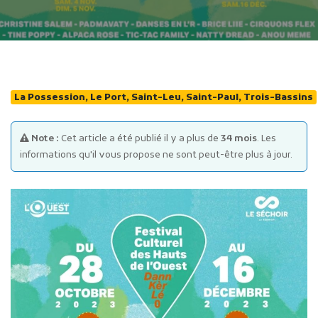
La Possession, Le Port, Saint-Leu, Saint-Paul, Trois-Bassins
Publicité des actes
Note :
Cet article a été publié il y a plus de
34 mois
. Les
Marchés publics
informations qu'il vous propose ne sont peut-être plus à jour.
Projets financés par l'Europe
Plans d'accès