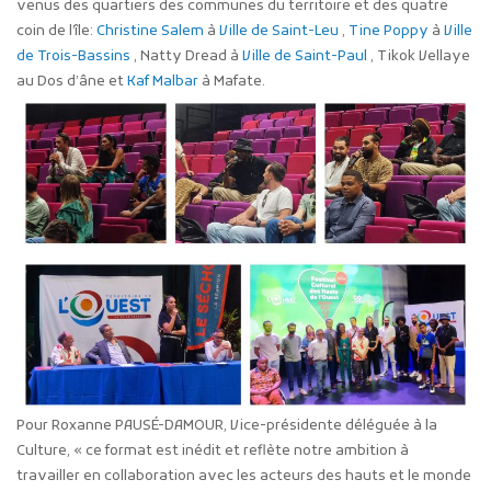
venus des quartiers des communes du territoire et des quatre
coin de l’île:
Christine Salem
à
Ville de Saint-Leu
,
Tine Poppy
à
Ville
de Trois-Bassins
, Natty Dread à
Ville de Saint-Paul
, Tikok Vellaye
au Dos d’âne et
Kaf Malbar
à Mafate.
Pour Roxanne PAUSÉ-DAMOUR, Vice-présidente déléguée à la
Culture, « ce format est inédit et reflète notre ambition à
travailler en collaboration avec les acteurs des hauts et le monde