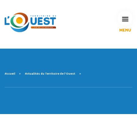
MENU
L'Agglomération
Compétences & projets
Espace Habitant
Espace Pro
Espace Pédagogique
Accueil
Actualités du Territoire de l'Ouest
RECHERCHE
CALENDRIERS DE COLLECTE
MES DÉMARCHES