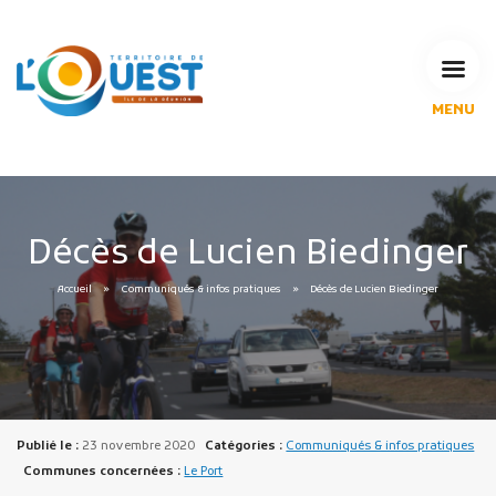
MENU
L'Agglomération
Compétences & projets
Espace Habitant
Espace Pro
Décès de Lucien Biedinger
Espace Pédagogique
Accueil
Communiqués & infos pratiques
Décès de Lucien Biedinger
RECHERCHE
CALENDRIERS DE COLLECTE
Publié le :
23 novembre 2020
Catégories :
Communiqués & infos pratiques
MES DÉMARCHES
Communes concernées :
Le Port