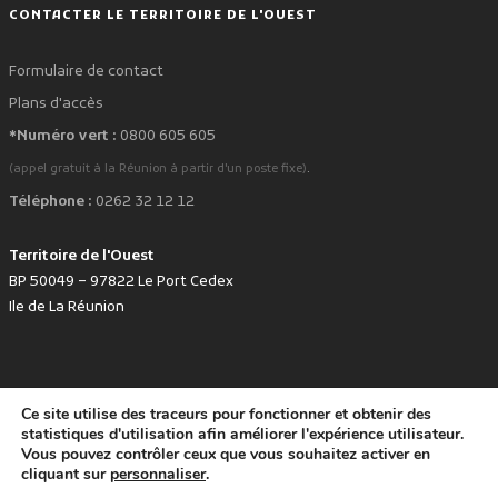
CONTACTER LE TERRITOIRE DE L'OUEST
Formulaire de contact
Plans d'accès
*Numéro vert :
0800 605 605
.
(appel gratuit à la Réunion à partir d'un poste fixe)
Téléphone :
0262 32 12 12
Territoire de l'Ouest
BP 50049 – 97822 Le Port Cedex
Ile de La Réunion
Ce site utilise des traceurs pour fonctionner et obtenir des
favorite
Développé avec
par le Territoire de l'Ouest © www.tco.re -
2026
.
statistiques d'utilisation afin améliorer l'expérience utilisateur.
Politique de protection des données personnelles
Mentions légales
Vous pouvez contrôler ceux que vous souhaitez activer en
Accessibilité : non conforme
cliquant sur
personnaliser
.