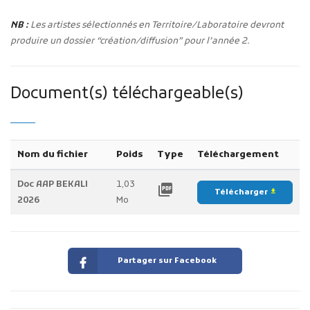
NB :
Les artistes sélectionnés en Territoire/Laboratoire devront
produire un dossier “création/diffusion” pour l’année 2.
Document(s) téléchargeable(s)
Nom du fichier
Poids
Type
Téléchargement
Doc AAP BEKALI
1,03
picture_as_pdf
Télécharger
file_download
2026
Mo
Partager sur Facebook