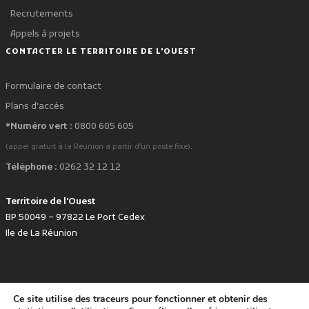
Recrutements
Appels à projets
CONTACTER LE TERRITOIRE DE L'OUEST
Formulaire de contact
Plans d'accès
*Numéro vert :
0800 605 605
.
(appel gratuit à la Réunion à partir d'un poste fixe)
Téléphone :
0262 32 12 12
Territoire de l'Ouest
BP 50049 – 97822 Le Port Cedex
Ile de La Réunion
Ce site utilise des traceurs pour fonctionner et obtenir des
favorite
Développé avec
par le Territoire de l'Ouest © www.tco.re -
2026
.