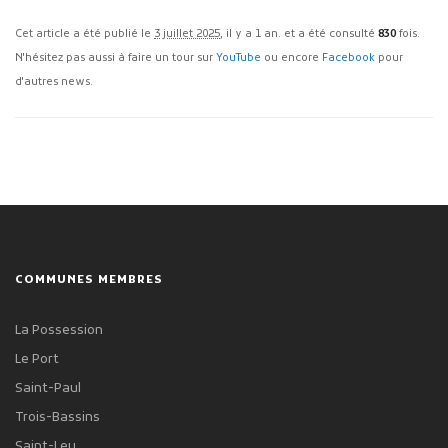
Cet article a été publié le
3 juillet 2025
, il y a 1 an. et a été consulté
830
fois.
N'hésitez pas aussi à faire un tour sur
YouTube
ou encore
Facebook
pour
d'autres news.
COMMUNES MEMBRES
La Possession
Le Port
Saint-Paul
Trois-Bassins
Saint-Leu