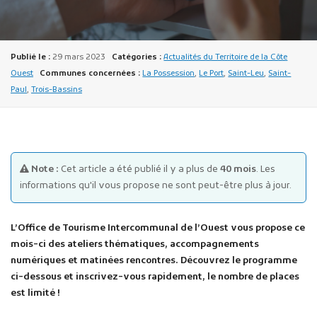
Publié le :
29 mars 2023
Catégories :
Actualités du Territoire de la Côte
Ouest
Communes concernées :
La Possession
,
Le Port
,
Saint-Leu
,
Saint-
Paul
,
Trois-Bassins
Publicité des actes
Marchés publics
Projets financés par l'Europe
Note :
Cet article a été publié il y a plus de
40 mois
. Les
Plans d'accès
informations qu'il vous propose ne sont peut-être plus à jour.
L’Office de Tourisme Intercommunal de l’Ouest vous propose ce
mois-ci des ateliers thématiques, accompagnements
numériques et matinées rencontres. Découvrez le programme
ci-dessous et inscrivez-vous rapidement, le nombre de places
est limité !