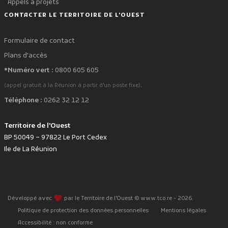
Appels à projets
CONTACTER LE TERRITOIRE DE L'OUEST
Formulaire de contact
Plans d'accès
*Numéro vert :
0800 605 605
.
(appel gratuit à la Réunion à partir d'un poste fixe)
Téléphone :
0262 32 12 12
Territoire de l'Ouest
BP 50049 – 97822 Le Port Cedex
Ile de La Réunion
favorite
Développé avec
par le Territoire de l'Ouest © www.tco.re -
2026
.
Politique de protection des données personnelles
Mentions légales
Accessibilité : non conforme