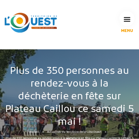
MENU
L'Agglomération
Compétences & projets
Espace Habitant
Espace Pro
Plus de 350 personnes au
Espace Pédagogique
rendez-vous à la
RECHERCHE
déchèterie en fête sur
Plateau Caillou ce samedi 5
CALENDRIERS DE COLLECTE
mai !
MES DÉMARCHES
Accueil
Actualités du Territoire de la Côte Ouest
Plus de 350 personnes au rendez-vous à la déchèterie en fête sur Plateau Caillou ce samedi 5 mai !