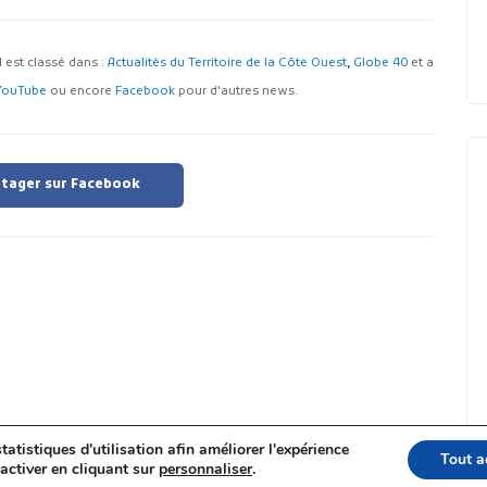
 Il est classé dans :
Actualités du Territoire de la Côte Ouest
,
Globe 40
et a
YouTube
ou encore
Facebook
pour d'autres news.
tager sur Facebook
tatistiques d'utilisation afin améliorer l'expérience
Tout a
activer en cliquant sur
personnaliser
.