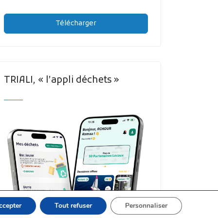
Télécharger
TRIALI, « l’appli déchets »
ccepter
Tout refuser
Personnaliser