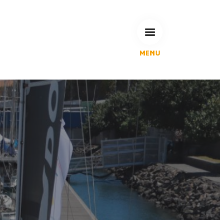
MENU
L'Agglomération
Compétences & projets
Espace Habitant
Espace Pro
Espace Pédagogique
RECHERCHE
CALENDRIERS DE COLLECTE