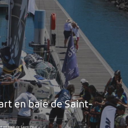
MES DÉMARCHES
Publicité des actes
Marchés publics
Projets financés par l'Europe
Plans d'accès
rt en baie de Saint-
rt en baie de Saint-Paul