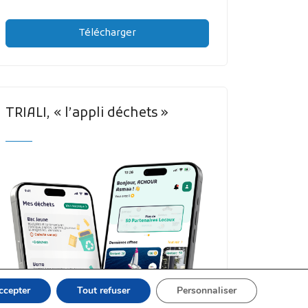
Télécharger
TRIALI, « l’appli déchets »
ccepter
Tout refuser
Personnaliser