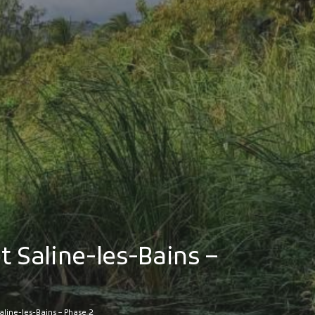
MES DÉMARCHES
Publicité des actes
Marchés publics
Projets financés par l'Europe
Plans d'accès
 Saline-les-Bains –
aline-les-Bains – Phase 2