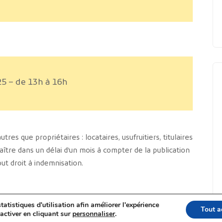
25 – de 13h à 16h
res que propriétaires : locataires, usufruitiers, titulaires
naître dans un délai d’un mois à compter de la publication
out droit à indemnisation.
PDF
tatistiques d'utilisation afin améliorer l'expérience
Tout a
activer en cliquant sur
personnaliser
.