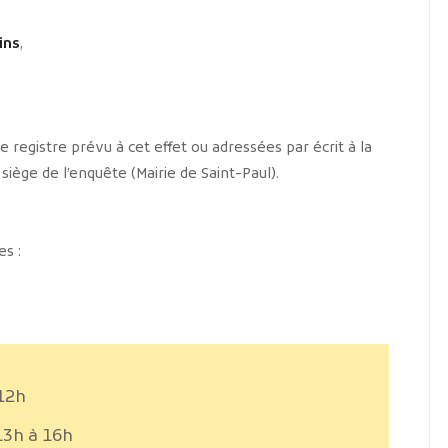
ins
,
registre prévu à cet effet ou adressées par écrit à la
u siège de l’enquête (Mairie de Saint-Paul).
es :
 12h
13h à 16h