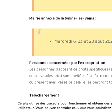
Mairie annexe de la Saline-les-Bains
:
Mercredi 6, 13 et 20 août 20
Personnes concernées par l’expropriation
Les personnes disposant de droits spécifiques (aut
de servitudes, etc.) sont invitées à se faire con
du présent avis. Passé ce délai, elles perdront t
Téléchargement
Télécharger l’avis d’enquête publique – format 
Ce site utilise des traceurs pour fonctionner et obtenir des s
utilisateur. Vous pouvez contrôler ceux que vous souhaitez 