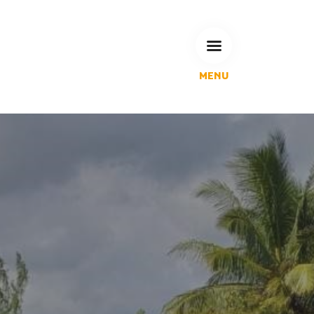
MENU
L'Agglomération
Compétences & projets
Espace Habitant
Espace Pro
Espace Pédagogique
RECHERCHE
CALENDRIERS DE COLLECTE