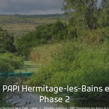
 PAPI Hermitage-les-Bains et
Phase 2
u Territoire de la Côte Ouest
Enquête publique – PAPI Hermitage-les-Bains et S