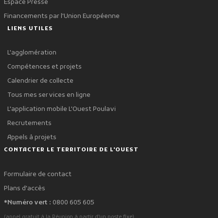
Espace Presse
Financements par l'Union Européenne
LIENS UTILES
L'agglomération
Compétences et projets
Calendrier de collecte
Tous mes services en ligne
L'application mobile L'Ouest Poulavi
Recrutements
Appels à projets
CONTACTER LE TERRITOIRE DE L'OUEST
Formulaire de contact
Plans d'accès
*Numéro vert :
0800 605 605
.
(appel gratuit à la Réunion à partir d'un poste fixe)