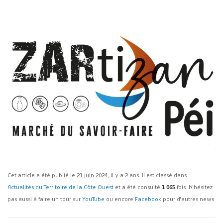
Cet article a été publié le
21 juin 2024
, il y a 2 ans. Il est classé dans :
Actualités du Territoire de la Côte Ouest
et a été consulté
1 065
fois. N'hésitez
pas aussi à faire un tour sur
YouTube
ou encore
Facebook
pour d'autres news.