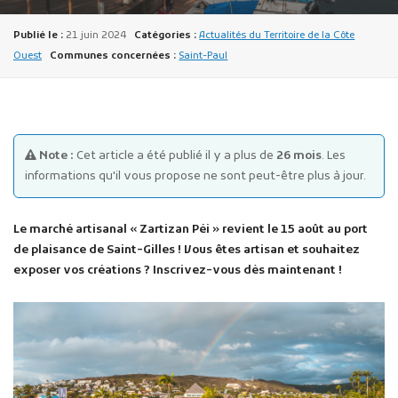
Publié le :
21 juin 2024
Catégories :
Actualités du Territoire de la Côte
Ouest
Communes concernées :
Saint-Paul
Publicité des actes
Note :
Cet article a été publié il y a plus de
26 mois
. Les
Marchés publics
informations qu'il vous propose ne sont peut-être plus à jour.
Projets financés par l'Europe
Plans d'accès
Le marché artisanal « Zartizan Péi » revient le 15 août au port
de plaisance de Saint-Gilles ! Vous êtes artisan et souhaitez
exposer vos créations ? Inscrivez-vous dès maintenant !