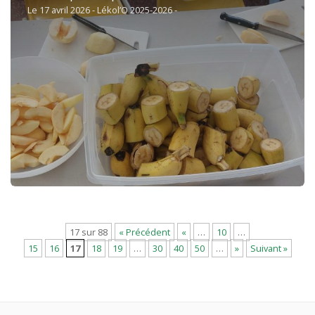
Le 17 avril 2026 - Lékol’O 2025-2026 -
17 sur 88
« Précédent
«
…
10
…
15
16
17
18
19
…
30
40
50
…
»
Suivant »