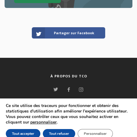
Partager sur Facebook
À PROPOS DU TCO
© www.tco.re - TCO - Blog Lékol'O - Tous droits réservés - 2026
Ce site utilise des traceurs pour fonctionner et obtenir des
statistiques d'utilisation afin améliorer l'expérience utilisateur.
|
|
Plan du site
Mentions légales
Politique de protection des données
Vous pouvez contrôler ceux que vous souhaitez activer en
|
personnelles
Accessibilité : non conforme
cliquant sur
personnaliser
.
courrier@tco.re
Tout accepter
Tout refuser
Personnaliser