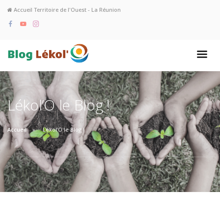
Accueil Territoire de l'Ouest - La Réunion
Lékol’O le Blog !
Accueil
Lékol’O le Blog !