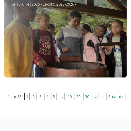
Le 10 juillet 2026 - Lékol’O 2025-2026 -
1 sur 88
1
2
3
4
5
…
10
20
30
…
»
Suivant »