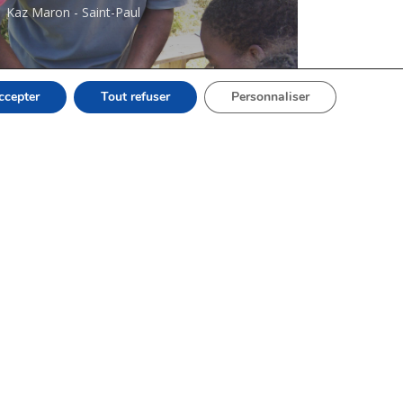
Kaz Maron - Saint-Paul
ccepter
Tout refuser
Personnaliser
Mascarin, Jardin Botanique de
La Réunion
Mascarin, Jardin Botanique de La Réunion -
Saint-Leu