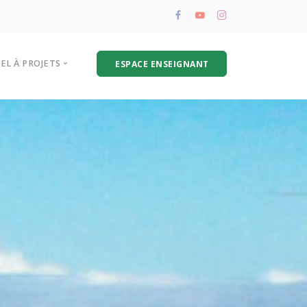
PEL À PROJETS
ESPACE ENSEIGNANT
résentation de l’appel à projets
oire aux questions
hématique biodéchets