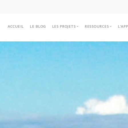
ACCUEIL
LE BLOG
LES PROJETS
RESSOURCES
L'AP
Les projets Lékol’O 2025-2026
Outils et infos
P
Historiques des projets
Sites à visiter
F
Intervenants
T