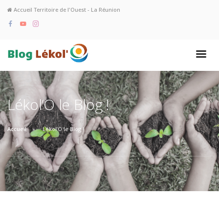
Accueil Territoire de l'Ouest - La Réunion
Lékol’O le Blog !
Accueil
Lékol’O le Blog !