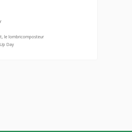
r
st, le lombricomposteur
n Up Day