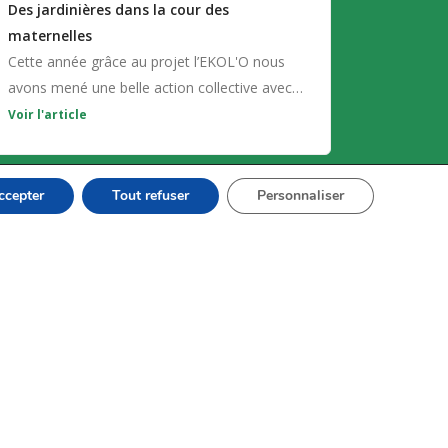
Des jardinières dans la cour des
maternelles
Cette année grâce au projet l’EKOL'O nous
avons mené une belle action collective avec
les six classes de maternelle de...
Voir l'article
ccepter
Tout refuser
Personnaliser