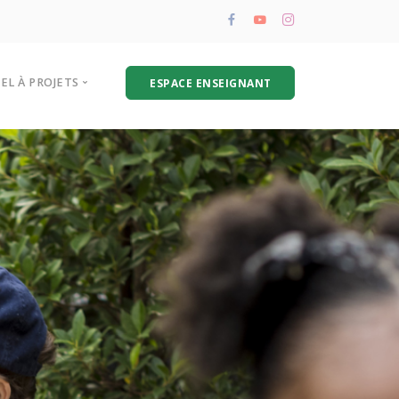
PEL À PROJETS
ESPACE ENSEIGNANT
résentation de l’appel à projets
oire aux questions
hématique biodéchets