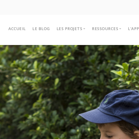
ACCUEIL
LE BLOG
LES PROJETS
RESSOURCES
L'AP
Les projets Lékol’O 2025-2026
Outils et infos
P
Historiques des projets
Sites à visiter
F
Intervenants
T