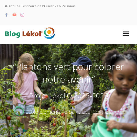
Accueil Territoire de l'Ouest - La Réunion
“Plantons vert pour colorer
notre avenir”
Projet Lékol'O 2025-2026
École élémentaire Saint-Leu Centre - S