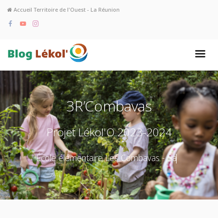
Accueil Territoire de l'Ouest - La Réunion
3R’Combavas
Projet Lékol'O 2023-2024
École élémentaire Les Combavas - Sain