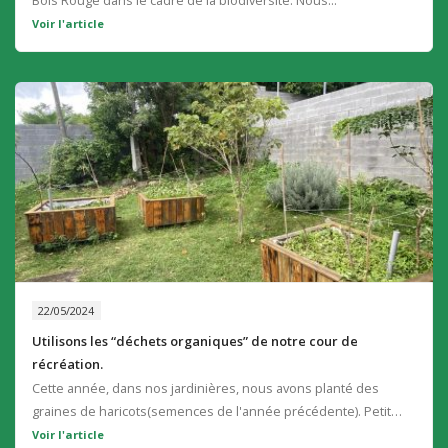
Bois Rouge dans le cadre de la biodiversité. Nous...
Voir l'article
22/05/2024
Utilisons les “déchets organiques” de notre cour de
récréation.
Cette année, dans nos jardinières, nous avons planté des
graines de haricots(semences de l'année précédente). Petit
problème : ces légumineuses...
Voir l'article