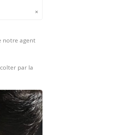
×
de notre agent
colter par la