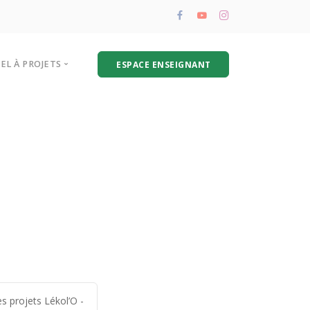
PEL À PROJETS
ESPACE ENSEIGNANT
résentation de l’appel à projets
oire aux questions
hématique biodéchets
s projets Lékol’O -