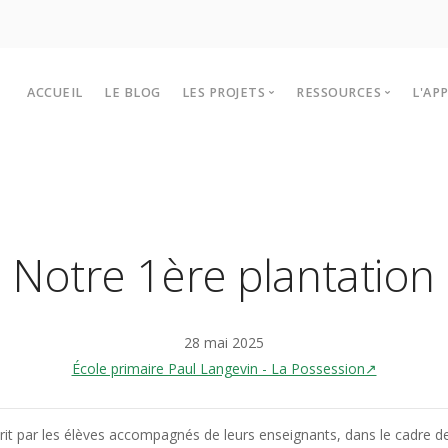
ACCUEIL
LE BLOG
LES PROJETS
RESSOURCES
L'AP
Les projets Lékol’O 2025-2026
Outils et infos
P
Historiques des projets
Sites à visiter
F
Intervenants
T
Notre 1ère plantation
28 mai 2025
École primaire Paul Langevin - La Possession↗
écrit par les élèves accompagnés de leurs enseignants, dans le cadre de