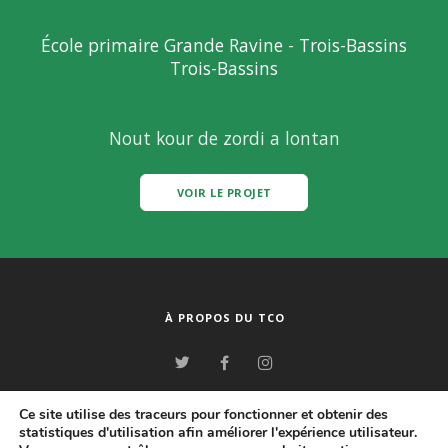
École primaire Grande Ravine - Trois-Bassins
Trois-Bassins
Nout kour de zordi a lontan
VOIR LE PROJET
À PROPOS DU TCO
© www.tco.re - TCO - Blog Lékol'O - Tous droits réservés - 2026
Ce site utilise des traceurs pour fonctionner et obtenir des
statistiques d'utilisation afin améliorer l'expérience utilisateur.
|
|
Plan du site
Mentions légales
Politique de protection des données