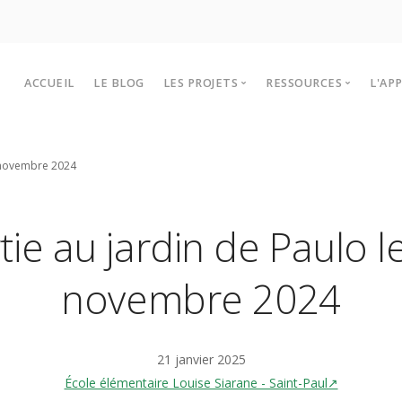
ACCUEIL
LE BLOG
LES PROJETS
RESSOURCES
L'AP
Les projets Lékol’O 2025-2026
Outils et infos
P
5 novembre 2024
Historiques des projets
Sites à visiter
F
Intervenants
T
tie au jardin de Paulo l
novembre 2024
21 janvier 2025
École élémentaire Louise Siarane - Saint-Paul↗