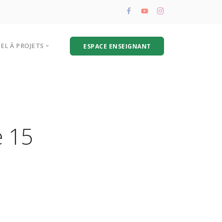
PEL À PROJETS
ESPACE ENSEIGNANT
résentation de l’appel à projets
oire aux questions
hématique biodéchets
e 15