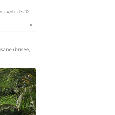
s projets Lékol’O -
×
isane (brisée,