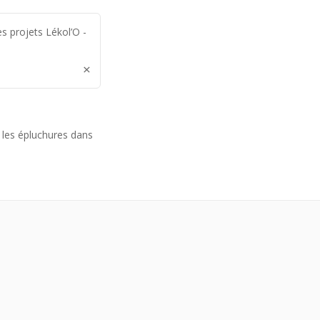
s projets Lékol’O -
×
t les épluchures dans