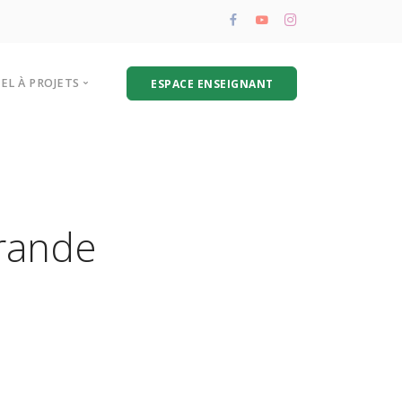
PEL À PROJETS
ESPACE ENSEIGNANT
résentation de l’appel à projets
oire aux questions
hématique biodéchets
Grande