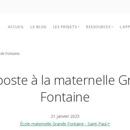
ACCUEIL
LE BLOG
LES PROJETS
RESSOURCES
L'AP
Les projets Lékol’O 2025-2026
Outils et infos
P
nde Fontaine
Historiques des projets
Sites à visiter
F
Intervenants
T
ste à la maternelle 
Fontaine
21 janvier 2025
École maternelle Grande Fontaine - Saint-Paul↗