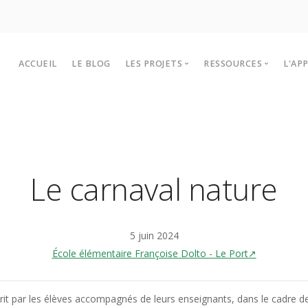
ACCUEIL
LE BLOG
LES PROJETS
RESSOURCES
L'AP
Les projets Lékol’O 2025-2026
Outils et infos
P
Historiques des projets
Sites à visiter
F
Intervenants
T
Le carnaval nature
5 juin 2024
École élémentaire Françoise Dolto - Le Port↗
écrit par les élèves accompagnés de leurs enseignants, dans le cadre de