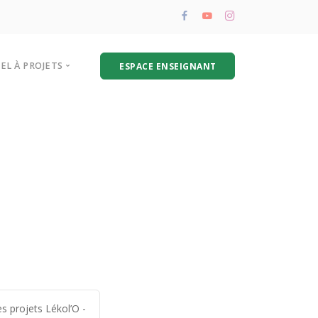
PEL À PROJETS
ESPACE ENSEIGNANT
résentation de l’appel à projets
oire aux questions
hématique biodéchets
s projets Lékol’O -