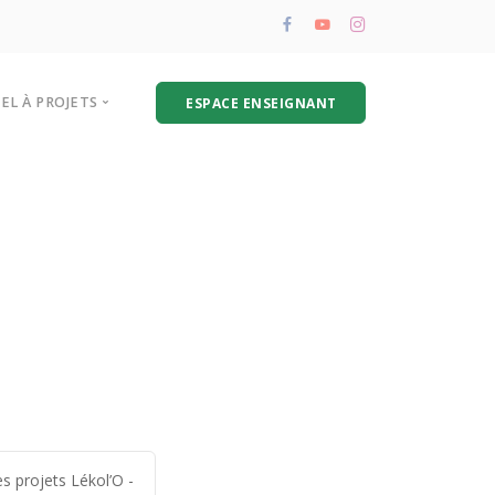
PEL À PROJETS
ESPACE ENSEIGNANT
résentation de l’appel à projets
oire aux questions
hématique biodéchets
s projets Lékol’O -