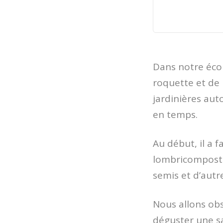
Dans notre écol
roquette et de 
jardinières aut
en temps.
Au début, il a 
lombricomposteu
semis et d’autr
Nous allons obs
déguster une s