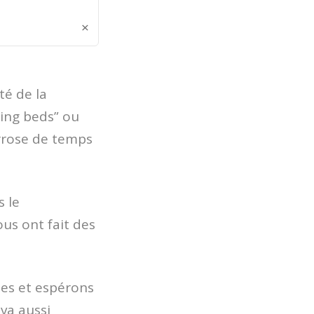
×
té de la
king beds” ou
arrose de temps
s le
ous ont fait des
tes et espérons
va aussi