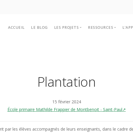
ACCUEIL
LE BLOG
LES PROJETS
RESSOURCES
L'AP
Les projets Lékol’O 2025-2026
Outils et infos
P
Historiques des projets
Sites à visiter
F
Intervenants
T
Plantation
15 février 2024
École primaire Mathilde Frappier de Montbenoit - Saint-Paul↗
écrit par les élèves accompagnés de leurs enseignants, dans le cadre de