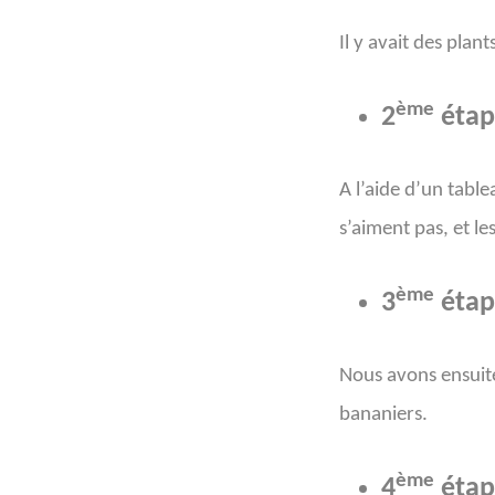
Il y avait des plant
ème
2
étap
A l’aide d’un table
s’aiment pas, et le
ème
3
étap
Nous avons ensuite
bananiers.
ème
4
étap