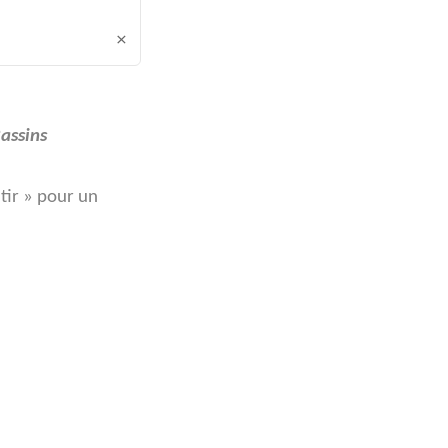
×
Bassins
ltir » pour un