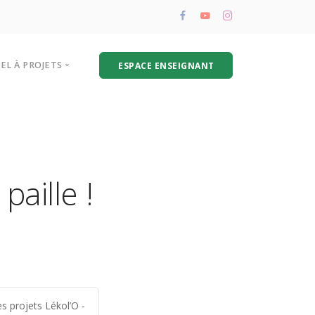
PEL À PROJETS
ESPACE ENSEIGNANT
résentation de l’appel à projets
oire aux questions
hématique biodéchets
paille !
s projets Lékol’O -