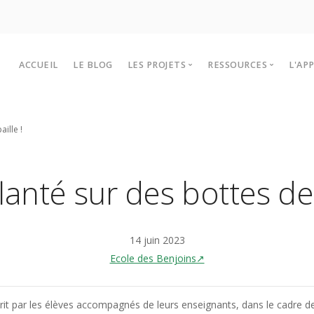
ACCUEIL
LE BLOG
LES PROJETS
RESSOURCES
L'AP
Les projets Lékol’O 2025-2026
Outils et infos
P
ille !
Historiques des projets
Sites à visiter
F
Intervenants
T
anté sur des bottes de 
14 juin 2023
Ecole des Benjoins↗
écrit par les élèves accompagnés de leurs enseignants, dans le cadre de