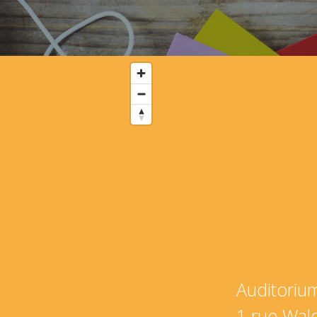
Auditorium
1 rue Wal