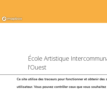
École Artistique Intercommun
l’Ouest
Ce site utilise des traceurs pour fonctionner et obtenir des s
contact@eaio.re
utilisateur. Vous pouvez contrôler ceux que vous souhaitez 
Tél : 02 62 57 57 41
Le siège de l'EAIO se trouve au 100 