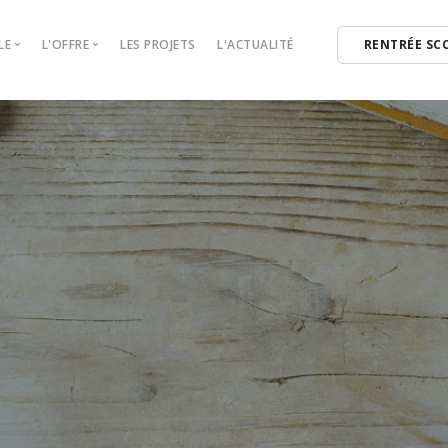
LE
L'OFFRE
LES PROJETS
L'ACTUALITÉ
RENTRÉE SCO
Notre École
Notre offre
L’accessibilité, l'inclusivité,
l’innovation pédagogique et la
Des formats adaptés à vos envies ! Des
force d’un réseau au cœur de
ateliers hebdomadaires, bimensuels et
nos pratiques artistiques.
mensuels.