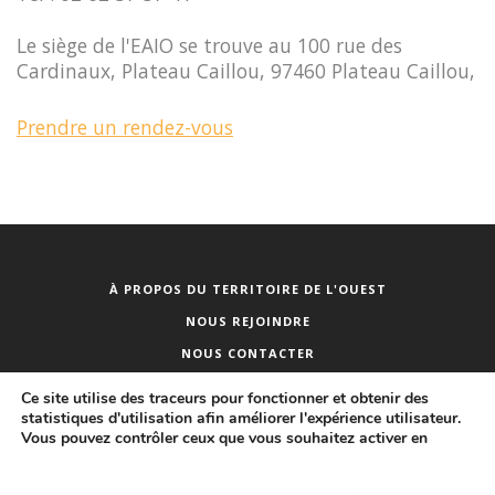
Le siège de l'EAIO se trouve au 100 rue des
Cardinaux, Plateau Caillou, 97460 Plateau Caillou,
Prendre un rendez-vous
À PROPOS DU TERRITOIRE DE L'OUEST
NOUS REJOINDRE
NOUS CONTACTER
PUBLICITÉ DES ACTES
Ce site utilise des traceurs pour fonctionner et obtenir des
statistiques d'utilisation afin améliorer l'expérience utilisateur.
Vous pouvez contrôler ceux que vous souhaitez activer en
©
2026
www.tco.re - Territoire de l’Ouest - École Artistique Intercommunale