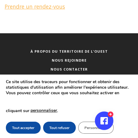
Prendre un rendez-vous
À PROPOS DU TERRITOIRE DE L'OUEST
NOUS REJOINDRE
NOUS CONTACTER
PUBLICITÉ DES ACTES
Ce site utilise des traceurs pour fonctionner et obtenir des
statistiques d'utilisation afin améliorer l'expérience utilisateur.
Vous pouvez contrôler ceux que vous souhaitez activer en
©
2026
www.tco.re - Territoire de l’Ouest - École Artistique Intercommunale
cliquant sur
personnaliser
.
de l’Ouest
Mentions légales
Politique de protection des données
personnelles
Accessibilité : non conforme
Tout accepter
Tout refuser
Personnaliser