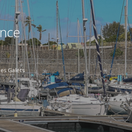
ance
des Galets