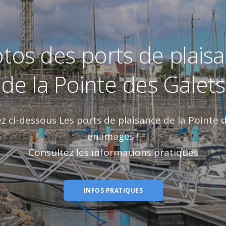
tos des ports de plais
de la Pointe des Galets
 ci-dessous Les ports de plaisance de la Pointe 
en images !
Consultez les informations pratiques
INFOS PRATIQUES